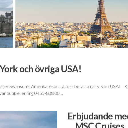
 York och övriga USA!
säljer Swanson`s Amerikaresor. Låt oss berätta när vi var i USA! 
i vår butik eller ring 0455-808 00…
Erbjudande me
MSC Cruises