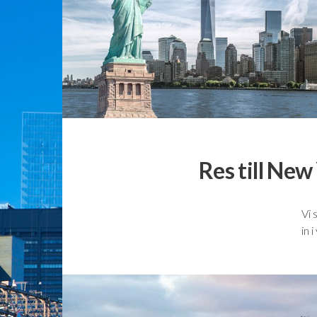
Res till New
Vi 
in 