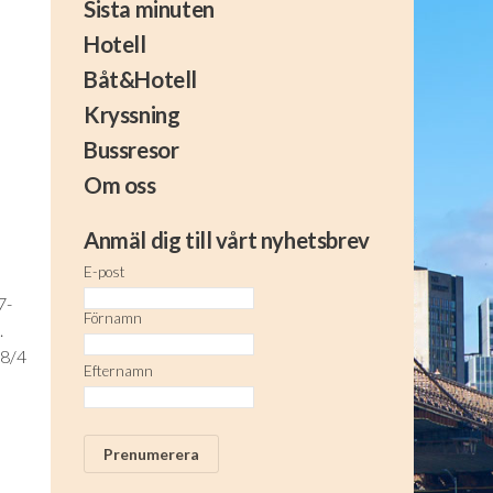
Sista minuten
Hotell
Båt&Hotell
Kryssning
Bussresor
Om oss
Anmäl dig till vårt nyhetsbrev
E-post
7-
Förnamn
.
18/4
Efternamn