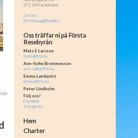
371 34 Karlskrona
Om oss
Personuppgiftspolicy
Oss träffar ni på Första
Resebyrån
Mats E Larsson
mats@frb.nu
Ann-Sofie Brommesson
ann-sofie@frb.nu
Emmy Landqvist
emmy@frb.nu
Peter Lindholm
Koon
Följ oss!
Facebook
Instagram
Hem
d
Charter