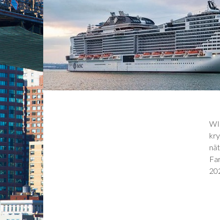
WIN
kry
nät
Fa
202