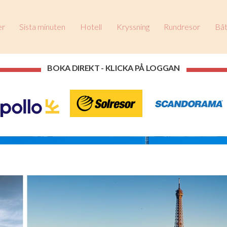
er
Sista minuten
Hotell
Kryssning
Rundresor
Båt
BOKA DIREKT - KLICKA PÅ LOGGAN